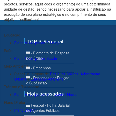
projetos, serviços, aquisições e orçamento) de uma determinada
unidade de gestão, sendo necessário para apoiar a instituição na
execução de seu plano estratégico e no cumprimento de seus
objetivos institucionais.
Educação
TOP 3 Semanal
Plano Municipal de Educação
Saúde
› Elemento de Despesa
por Órgão
Plano Municipal de Saúde
Meio Ambiente
› Empenhos
Planos Municipais de
Resíduos Sólidos
,
Arborização
› Despesas por Função
Urbana
e
Educação Ambiental
e Subfunção
Trânsito e Transporte
Mais acessados
Plano Municipal de Mobilidade Urbana
Plano Diretor
Pessoal › Folha Salarial
Plano Diretor
de Agentes Públicos