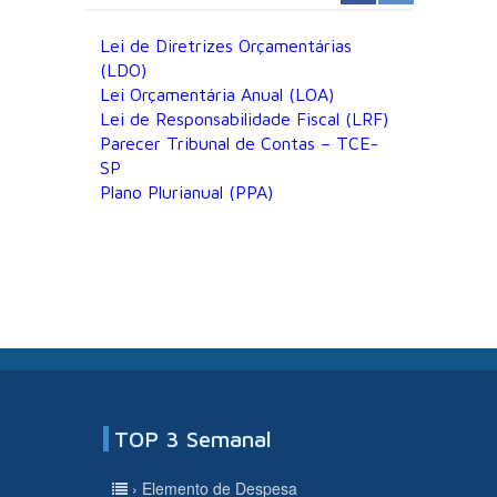
Lei de Diretrizes Orçamentárias
(LDO)
Lei Orçamentária Anual (LOA)
Lei de Responsabilidade Fiscal (LRF)
Parecer Tribunal de Contas – TCE-
SP
Plano Plurianual (PPA)
TOP 3 Semanal
› Elemento de Despesa