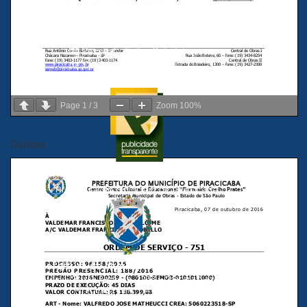
Pessoal › Listagem de
Servidores
Pessoal › Folha Salarial
de Cargos em Comissão
Page
1
/
3
Zoom
100%
Outubro
Publicidade Transparente
Prefeitura do Município de Piracicaba
Prefeitura do Município de Piracicaba
Rua Antônio Corrêa Barbosa, 2233 - Chácara Nazareth,
Piracicaba - SP, 13400-900