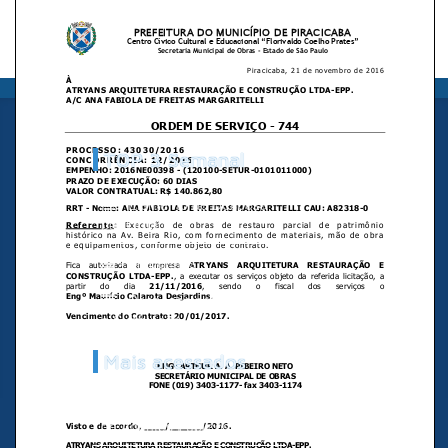
TOP 3 Semanal
› Elemento de Despesa
por Órgão
› Empenhos
› Despesas por Função
e Subfunção
Mais acessados
Pessoal › Folha Salarial
de Agentes Públicos