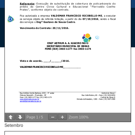
Desenvolvido por
Utilizando as tecnologias
Page
1
/
5
Zoom
100%
Setembro