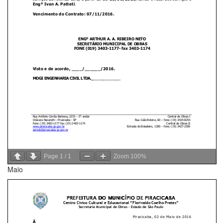
Page
1
/
1
Zoom
100%
Maio