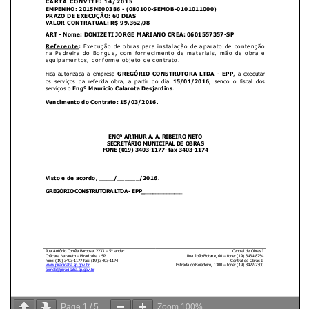
Page
1
/
5
Zoom
100%